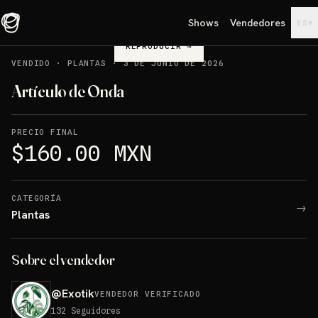
Shows
Vendedores
▾
ES
REPRODUCIR
→
VENDIDO
·
PLANTAS
·
3 DE JUNIO DE 2026
Artículo de Onda
PRECIO FINAL
$160.00 MXN
CATEGORÍA
→
Plantas
Sobre el vendedor
@
Exotik
VENDEDOR VERIFICADO
132
Seguidores