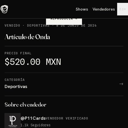
Shows
Vendedores
▾
ES
REPRODUCIR
→
VENDIDO
·
DEPORTIVAS
·
8 DE JUNIO DE 2026
Artículo de Onda
PRECIO FINAL
$520.00 MXN
CATEGORÍA
→
Deportivas
Sobre el vendedor
@
P11Cards
VENDEDOR VERIFICADO
1.1k
Seguidores