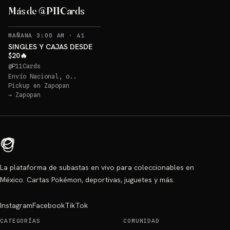
Luffy Dodgers
Más de @P11Cards
Sorteo: Luffy Dodgers
→
RECORDATORIOS
MAÑANA 3:00 AM
·
41
SINGLES Y CAJAS DESDE
$20🔥
@
P11Cards
Envío Nacional, o..
Pickup en
Zapopan
→
Zapopan
La plataforma de subastas en vivo para coleccionables en
México. Cartas Pokémon, deportivas, juguetes y más.
Instagram
Facebook
TikTok
CATEGORÍAS
COMUNIDAD