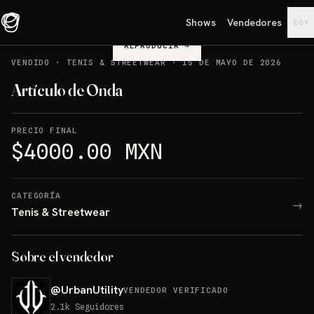
Shows
Vendedores
▾
ES
REPRODUCIR
→
VENDIDO
·
TENIS & STREETWEAR
·
15 DE MAYO DE 2026
Artículo de Onda
PRECIO FINAL
$4000.00 MXN
CATEGORÍA
→
Tenis & Streetwear
Sobre el vendedor
@
UrbanUtility
VENDEDOR VERIFICADO
2.1k
Seguidores