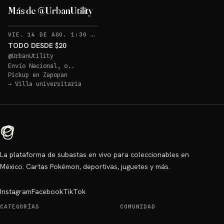
Más de @UrbanUtility
RECORDATORIOS
VIE. 14 DE AGO. 1:30 AM
·
2
TODO DESDE $20
@
UrbanUtility
Envío Nacional, o..
Pickup en
Zapopan
→
Villa universitaria
La plataforma de subastas en vivo para coleccionables en
México. Cartas Pokémon, deportivas, juguetes y más.
Instagram
Facebook
TikTok
CATEGORÍAS
COMUNIDAD