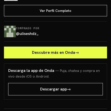
Ver Perfil Completo
COMPRADO POR
@
uliseshdz_
Descubre más en Onda
→
Descarga la app de Onda
— Puja, chatea y compra en
vivo desde iOS o Android.
Descargar app
→
PONCHO