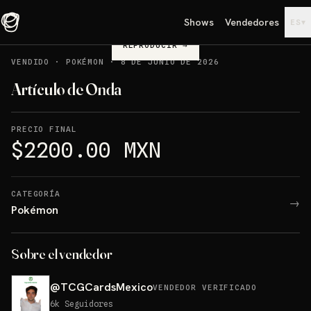
Shows
Vendedores
▾
ES
REPRODUCIR
→
VENDIDO
·
POKÉMON
·
8 DE JUNIO DE 2026
Artículo de Onda
PRECIO FINAL
$2200.00 MXN
CATEGORÍA
→
Pokémon
Sobre el vendedor
@
TCGCardsMexico
VENDEDOR VERIFICADO
6k
Seguidores