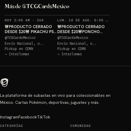
PIKACHU PSA 10 GRATIS
GRATIS
Más de @TCGCardsMexico
Sorteo: PIKACHU PSA 10 GRATIS
→
Sorteo: PONCHO PIKACHU PSA 10 GRATIS
→
RECORDATORIOS
REC
HOY 2:00 AM
·
260
LUN. 10 DE AGO. 0:00 AM
·
261
🚨PRODUCTO CERRADO
🚨PRODUCTO CERRADO
DESDE $20🚨 PIKACHU PSA
DESDE $20🚨PONCHO
10 GRATIS
PIKACHU PSA 10 GRATIS
@
TCGCardsMexico
@
TCGCardsMexico
Envío Nacional, o..
Envío Nacional, o..
Pickup en
CDMX
Pickup en
CDMX
→
Interlomas
→
Interlomas
La plataforma de subastas en vivo para coleccionables en
México. Cartas Pokémon, deportivas, juguetes y más.
Instagram
Facebook
TikTok
CATEGORÍAS
COMUNIDAD