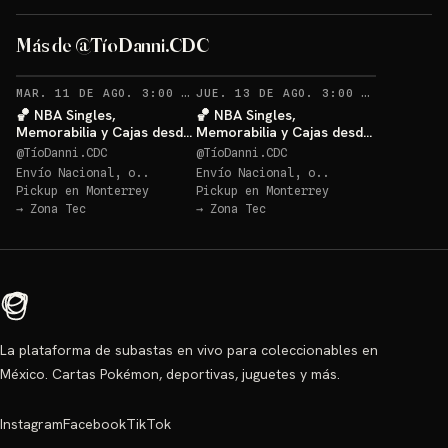
Más de @TíoDanni.CDC
RECORDATORIOS
RECO
MAR. 11 DE AGO. 3:00 AM
·
62
JUE. 13 DE AGO. 3:00 AM
·
28
🏀 NBA Singles,
🏀 NBA Singles,
Memorabilia y Cajas desde
Memorabilia y Cajas desde
$20 🔥
$20 🔥
@
TíoDanni.CDC
@
TíoDanni.CDC
Envío Nacional, o..
Envío Nacional, o..
Pickup en
Monterrey
Pickup en
Monterrey
→
Zona Tec
→
Zona Tec
La plataforma de subastas en vivo para coleccionables en
México. Cartas Pokémon, deportivas, juguetes y más.
Instagram
Facebook
TikTok