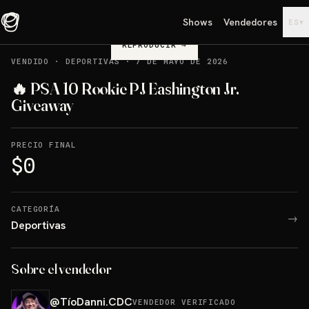
Shows
Vendedores
▾
ES
REPRODUCIR
→
VENDIDO
·
DEPORTIVAS
·
7 DE MAYO DE 2026
🔥 PSA 10 Rookie PJ Eashington Jr.
Giveaway
PRECIO FINAL
$0
CATEGORÍA
→
Deportivas
Sobre el vendedor
@
TíoDanni.CDC
VENDEDOR VERIFICADO