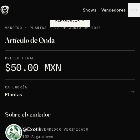
Shows
Vendedores
▾
ES
REPRODUCIR
→
VENDIDO
·
PLANTAS
·
27 DE JUNIO DE 2026
Artículo de Onda
PRECIO FINAL
$50.00 MXN
CATEGORÍA
→
Plantas
Sobre el vendedor
@
Exotik
VENDEDOR VERIFICADO
132
Seguidores