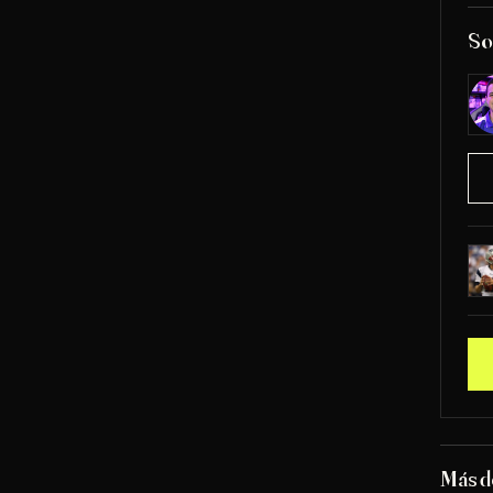
So
Más d