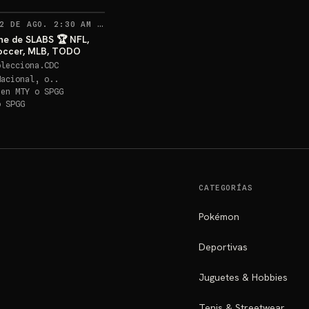
RECORDATORIOS
2 DE AGO. 2:30 AM
·
48
he de SLABS 🏆 NFL,
occer, MLB, TODO
olecciona.CDC
Nacional, o..
 en
MTY o SPGG
o SPGG
CATEGORÍAS
Pokémon
Deportivas
Juguetes & Hobbies
Tenis & Streetwear