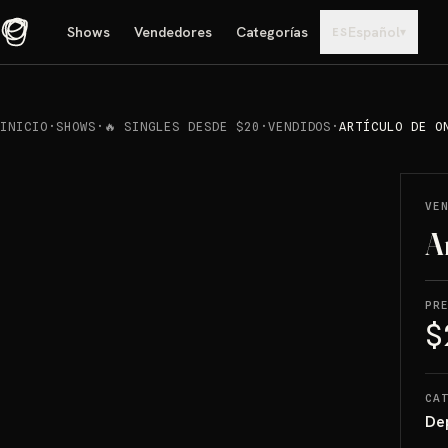
Shows
Vendedores
Categorías
Español
▾
ES
INICIO
·
SHOWS
·
🔥 SINGLES DESDE $20
·
VENDIDOS
·
ARTÍCULO DE O
REPRODUCIR
→
VENDIDO
VE
A
PR
$
CA
De