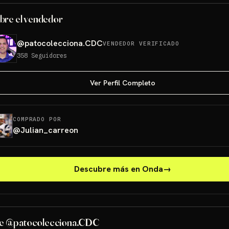
bre el vendedor
@
patocolecciona.CDC
VENDEDOR VERIFICADO
358
Seguidores
Ver Perfil Completo
COMPRADO POR
@
Julian_carreon
Descubre más en Onda
→
e @patocolecciona.CDC