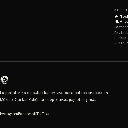
MIÉ. 1
🔥 Noc
NBA, S
@
patoc
Envío 
Pickup
→
MTY 
La plataforma de subastas en vivo para coleccionables en
México. Cartas Pokémon, deportivas, juguetes y más.
Instagram
Facebook
TikTok