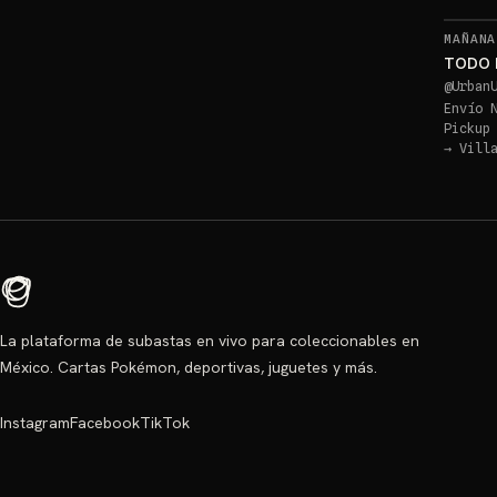
MAÑANA
TODO 
@
Urban
Envío 
Pickup
→
Vill
La plataforma de subastas en vivo para coleccionables en
México. Cartas Pokémon, deportivas, juguetes y más.
Instagram
Facebook
TikTok