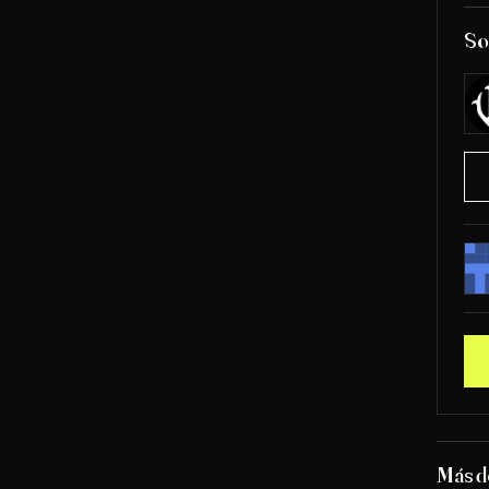
So
Más d