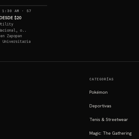
RECORDATORIOS
 1:30 AM
·
57
DESDE $20
Utility
Nacional, o..
 en
Zapopan
a Universitaria
CATEGORÍAS
Pokémon
Deportivas
Tenis & Streetwear
Magic: The Gathering