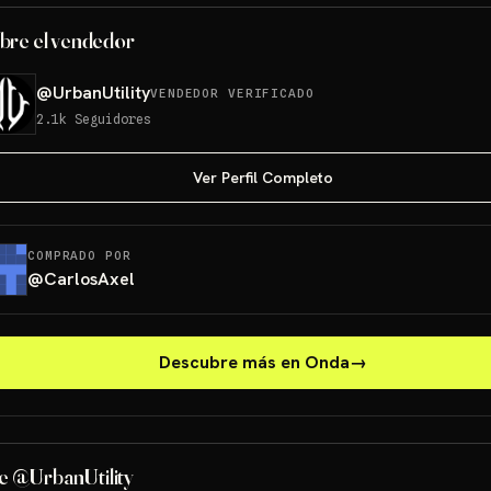
bre el vendedor
@
UrbanUtility
VENDEDOR VERIFICADO
2.1k
Seguidores
Ver Perfil Completo
COMPRADO POR
@
CarlosAxel
Descubre más en Onda
→
e @UrbanUtility