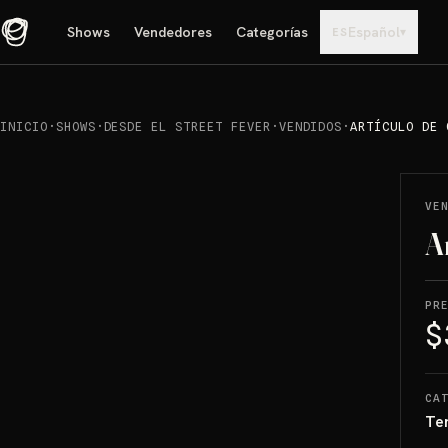
Shows
Vendedores
Categorías
Español
▾
ES
INICIO
·
SHOWS
·
DESDE EL STREET FEVER
·
VENDIDOS
·
ARTÍCULO DE 
REPRODUCIR
→
VENDIDO
VE
A
PR
$
CA
Te