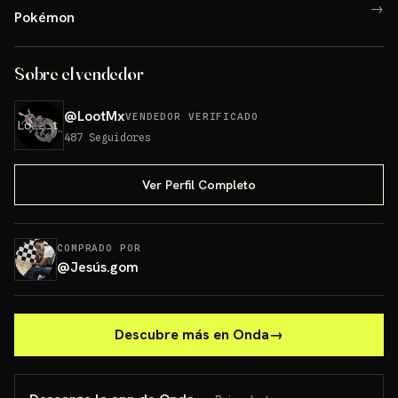
→
Pokémon
Sobre el vendedor
@
LootMx
VENDEDOR VERIFICADO
487
Seguidores
Ver Perfil Completo
COMPRADO POR
@
Jesús.gom
Descubre más en Onda
→