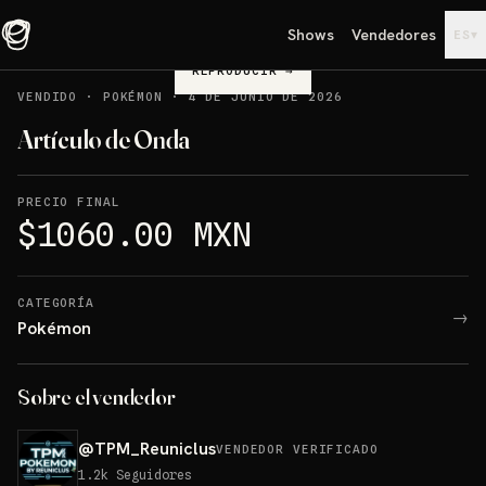
Shows
Vendedores
▾
ES
REPRODUCIR
→
VENDIDO
·
POKÉMON
·
4 DE JUNIO DE 2026
Artículo de Onda
PRECIO FINAL
$1060.00 MXN
CATEGORÍA
→
Pokémon
Sobre el vendedor
@
TPM_Reuniclus
VENDEDOR VERIFICADO
1.2k
Seguidores