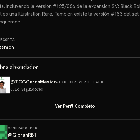
ta, incluyendo la versión #125/086 de la expansión SV: Black Bolt
l es una Illustration Rare. También existe la versión #183 del set
squerade.
TEGORÍA
kémon
bre el vendedor
@
TCGCardsMexico
VENDEDOR VERIFICADO
6.1k
Seguidores
Ver Perfil Completo
COMPRADO POR
@
GibranRB1