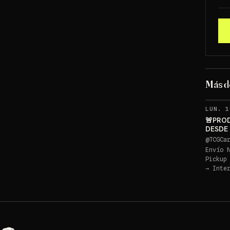
Más 
LUN. 1
🚨PRO
DESDE
PIKACH
@
TCGCa
Envío 
Pickup
→
Inte