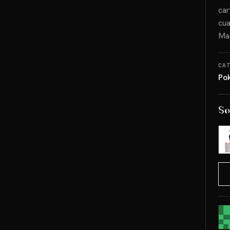
car
cua
Ma
CA
Po
So