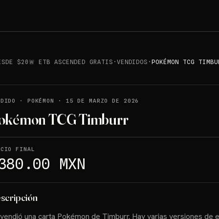
ESDE $20🚨 ETB ASCENDED GRATIS
·
VENDIDOS
·
POKÉMON TCG TIMBU
NDIDO
·
POKÉMON
·
15 DE MARZO DE 2026
okémon TCG Timburr
ECIO FINAL
380.00 MXN
scripción
vendió una carta Pokémon de Timburr. Hay varias versiones de 