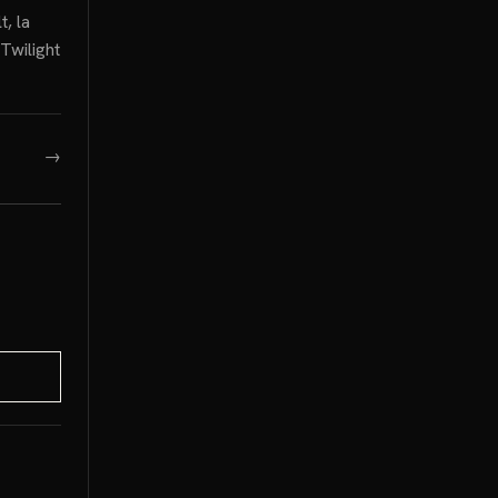
, la
 Twilight
→