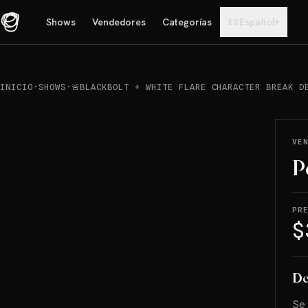
Shows
Vendedores
Categorías
Español
▾
ES
INICIO
·
SHOWS
·
🚨BLACKBOLT + WHITE FLARE CHARACTER BREAK D
REPRODUCIR
→
VENDIDO
VE
P
PR
$
De
Se 