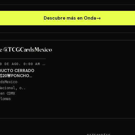
Descubre más en Onda
→
PONCHO PIKACHU PSA 10
GRATIS
de @TCGCardsMexico
Sorteo: PONCHO PIKACHU PSA 10 GRATIS
→
RECORDATORIOS
0 DE AGO. 0:00 AM
·
336
DUCTO CERRADO
 $20🚨PONCHO
U PSA 10 GRATIS
rdsMexico
Nacional, o..
 en
CDMX
rlomas