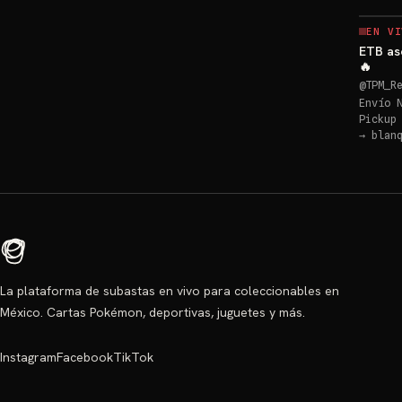
EN VI
ETB as
🔥
@
TPM_R
Envío 
Pickup
→
blan
La plataforma de subastas en vivo para coleccionables en
México. Cartas Pokémon, deportivas, juguetes y más.
Instagram
Facebook
TikTok