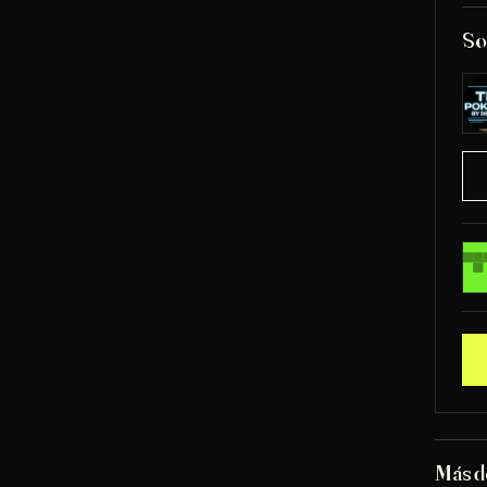
So
Más d