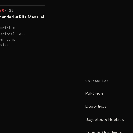
VO
·
28
cended 🔥Rifa Mensual
euniclus
Nacional, o..
 en
cdmx
quita
CATEGORÍAS
Pokémon
Deportivas
Juguetes & Hobbies
Tenis & Streetwear