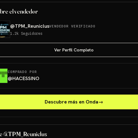
bre el vendedor
@
TPM_Reuniclus
VENDEDOR VERIFICADO
1.2k
Seguidores
Ver Perfil Completo
COMPRADO POR
@
HACESSINO
Descubre más en Onda
→
e @TPM_Reuniclus