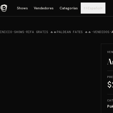
Shows
Vendedores
Categorías
Español
▾
ES
INICIO
·
SHOWS
·
RIFA GRATIS 🔥🔥PALDEAN FATES 🔥🔥
·
VENDIDOS
·
REPRODUCIR
→
VENDIDO
VE
A
PR
$
CA
Po