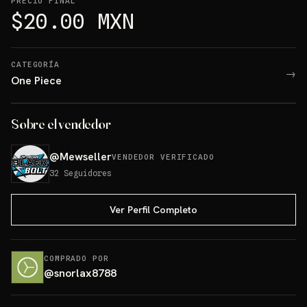
PRECIO FINAL
$20.00 MXN
CATEGORÍA
→
One Piece
Sobre el vendedor
@
Mewseller
VENDEDOR VERIFICADO
32
Seguidores
Ver Perfil Completo
COMPRADO POR
@
snorlax8788