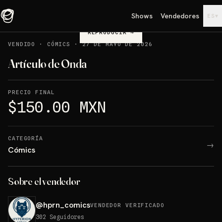
Shows
Vendedores
▾
ES
REPRODUCIR
→
VENDIDO
·
CÓMICS
·
27 DE MAYO DE 2026
Artículo de Onda
PRECIO FINAL
$150.00 MXN
CATEGORÍA
→
Cómics
Sobre el vendedor
@
hprn_comics
VENDEDOR VERIFICADO
302
Seguidores