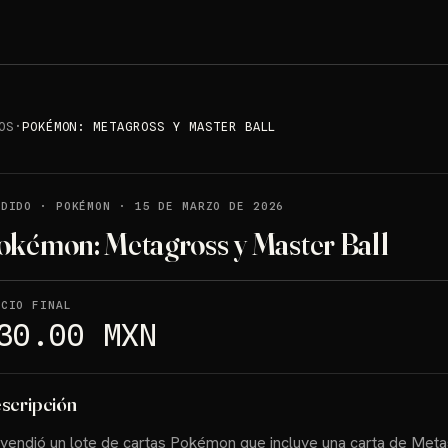
OS
·
POKÉMON: METAGROSS Y MASTER BALL
NDIDO
·
POKÉMON
·
15 DE MARZO DE 2026
okémon: Metagross y Master Ball
ECIO FINAL
30.00 MXN
scripción
vendió un lote de cartas Pokémon que incluye una carta de Met