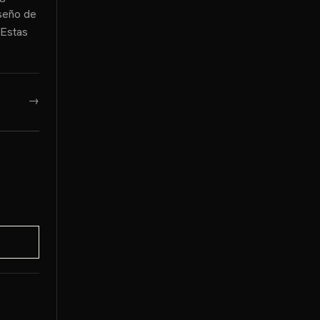
iseño de
 Estas
→