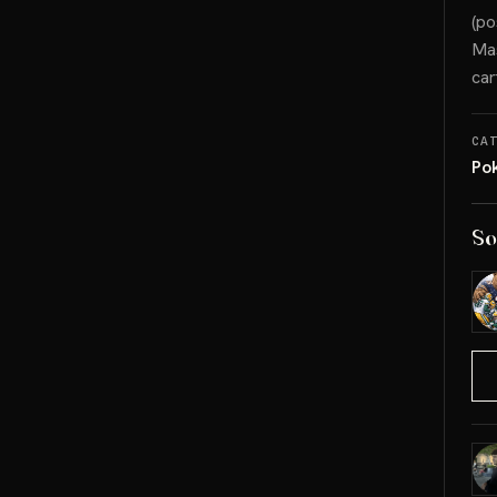
(po
Mas
car
CA
Po
So