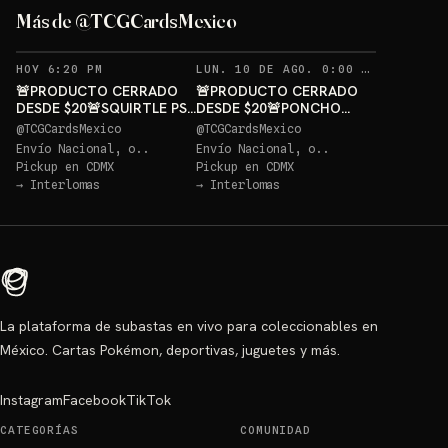
GRATIS
Más de @TCGCardsMexico
Sorteo: PONCHO PIKACHU PSA 10 GRATIS
→
REC
HOY 6:20 PM
LUN. 10 DE AGO. 0:00 AM
·
342
🚨PRODUCTO CERRADO
🚨PRODUCTO CERRADO
DESDE $20🚨SQUIRTLE PSA
DESDE $20🚨PONCHO
10 GRATIS
PIKACHU PSA 10 GRATIS
@
TCGCardsMexico
@
TCGCardsMexico
Envío Nacional, o..
Envío Nacional, o..
Pickup en
CDMX
Pickup en
CDMX
→
Interlomas
→
Interlomas
La plataforma de subastas en vivo para coleccionables en
México. Cartas Pokémon, deportivas, juguetes y más.
Instagram
Facebook
TikTok
CATEGORÍAS
COMUNIDAD