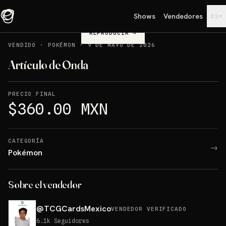
Shows
Vendedores
▾
ES
REPRODUCIR
→
VENDIDO
·
POKÉMON
·
9 DE MAYO DE 2026
Artículo de Onda
PRECIO FINAL
$360.00 MXN
CATEGORÍA
→
Pokémon
Sobre el vendedor
@
TCGCardsMexico
VENDEDOR VERIFICADO
6.1k
Seguidores