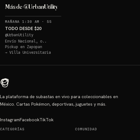
Más de @UrbanUtility
RECORDATORIOS
MAÑANA 1:30 AM
·
55
TODO DESDE $20
@
UrbanUtility
Envío Nacional, o..
Pickup en
Zapopan
→
Villa Universitaria
La plataforma de subastas en vivo para coleccionables en
México. Cartas Pokémon, deportivas, juguetes y más.
Instagram
Facebook
TikTok
CATEGORÍAS
COMUNIDAD