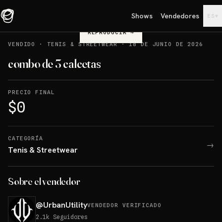
Shows
Vendedores
▾
ES
REPRODUCIR
→
VENDIDO
·
TENIS & STREETWEAR
·
18 DE JUNIO DE 2026
combo de 3 calcetas
PRECIO FINAL
$0
CATEGORÍA
→
Tenis & Streetwear
Sobre el vendedor
@
UrbanUtility
VENDEDOR VERIFICADO
2.1k
Seguidores