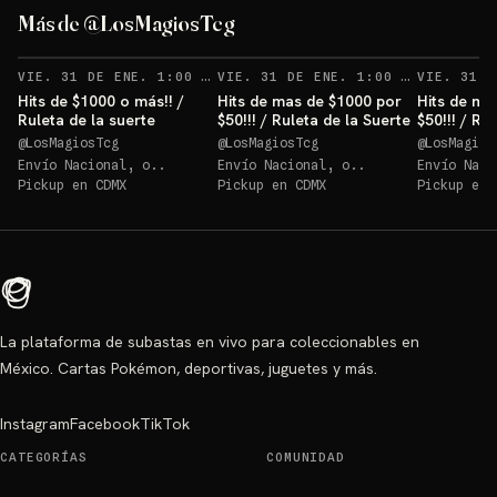
Más de @LosMagiosTcg
VIE. 31 DE ENE. 1:00 AM
VIE. 31 DE ENE. 1:00 AM
Hits de $1000 o más!! /
Hits de mas de $1000 por
Hits de ma
Ruleta de la suerte
$50!!! / Ruleta de la Suerte
$50!!! / Ru
@
LosMagiosTcg
@
LosMagiosTcg
@
LosMagios
Envío Nacional, o..
Envío Nacional, o..
Envío Naci
Pickup en
CDMX
Pickup en
CDMX
Pickup en
La plataforma de subastas en vivo para coleccionables en
México. Cartas Pokémon, deportivas, juguetes y más.
Instagram
Facebook
TikTok
CATEGORÍAS
COMUNIDAD