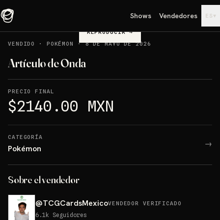
Shows
Vendedores
▾
ES
REPRODUCIR
→
VENDIDO
·
POKÉMON
·
8 DE MAYO DE 2026
Artículo de Onda
PRECIO FINAL
$2140.00 MXN
CATEGORÍA
→
Pokémon
Sobre el vendedor
@
TCGCardsMexico
VENDEDOR VERIFICADO
6.1k
Seguidores