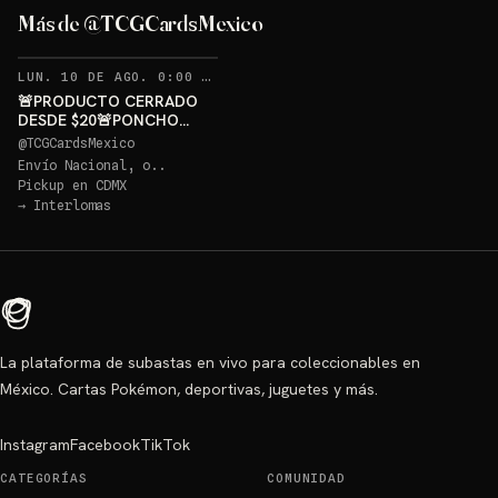
GRATIS
Más de @TCGCardsMexico
Sorteo: PONCHO PIKACHU PSA 10 GRATIS
→
RECORDATORIOS
LUN. 10 DE AGO. 0:00 AM
·
332
🚨PRODUCTO CERRADO
DESDE $20🚨PONCHO
PIKACHU PSA 10 GRATIS
@
TCGCardsMexico
Envío Nacional, o..
Pickup en
CDMX
→
Interlomas
La plataforma de subastas en vivo para coleccionables en
México. Cartas Pokémon, deportivas, juguetes y más.
Instagram
Facebook
TikTok
CATEGORÍAS
COMUNIDAD