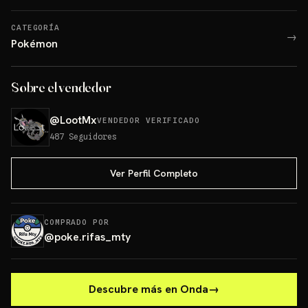
CATEGORÍA
→
Pokémon
Sobre el vendedor
@
LootMx
VENDEDOR VERIFICADO
487
Seguidores
Ver Perfil Completo
COMPRADO POR
@
poke.rifas_mty
Descubre más en Onda
→