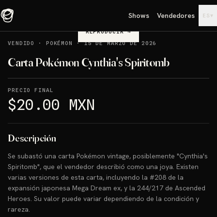
Shows
Vendedores
▾
ES
REPRODUCIR
→
VENDIDO
·
POKÉMON
·
15 DE MARZO DE 2026
Carta Pokémon Cynthia's Spiritomb
PRECIO FINAL
$20.00 MXN
Descripción
Se subastó una carta Pokémon vintage, posiblemente "Cynthia's
Spiritomb", que el vendedor describió como una joya. Existen
varias versiones de esta carta, incluyendo la #208 de la
expansión japonesa Mega Dream ex, y la 244/217 de Ascended
Heroes. Su valor puede variar dependiendo de la condición y
rareza.