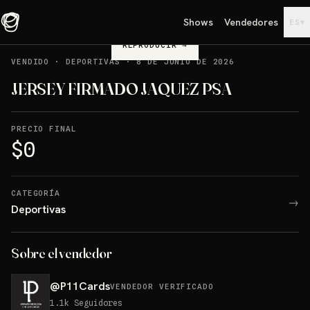
Shows
Vendedores
▾
ES
REPRODUCIR
→
VENDIDO
·
DEPORTIVAS
·
8 DE JUNIO DE 2026
JERSEY FIRMADO JAQUEZ PSA
PRECIO FINAL
$0
CATEGORÍA
→
Deportivas
Sobre el vendedor
@
P11Cards
VENDEDOR VERIFICADO
1.1k
Seguidores