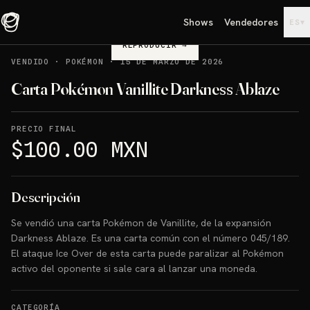
Shows
Vendedores
▾
ES
REPRODUCIR
→
VENDIDO
·
POKÉMON
·
15 DE MARZO DE 2026
Carta Pokémon Vanillite Darkness Ablaze
PRECIO FINAL
$100.00 MXN
Descripción
Se vendió una carta Pokémon de Vanillite, de la expansión
Darkness Ablaze. Es una carta común con el número 045/189.
El ataque Ice Over de esta carta puede paralizar al Pokémon
activo del oponente si sale cara al lanzar una moneda.
CATEGORÍA