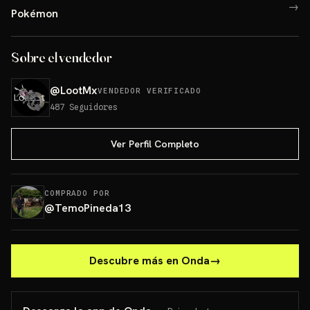
→
Pokémon
Sobre el vendedor
@
LootMx
VENDEDOR VERIFICADO
487
Seguidores
Ver Perfil Completo
COMPRADO POR
@
TemoPineda13
Descubre más en Onda
→