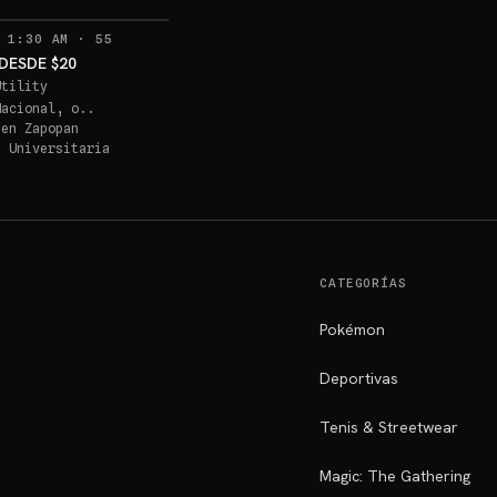
RECORDATORIOS
 1:30 AM
·
55
DESDE $20
Utility
Nacional, o..
 en
Zapopan
a Universitaria
CATEGORÍAS
Pokémon
Deportivas
Tenis & Streetwear
Magic: The Gathering