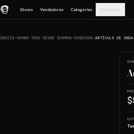
Shows
Vendedores
Categorías
Español
▾
ES
INICIO
·
SHOWS
·
TODO DESDE $20MXN
·
VENDIDOS
·
ARTÍCULO DE ONDA
REPRODUCIR
→
VENDIDO
VE
A
PR
$
CA
Te