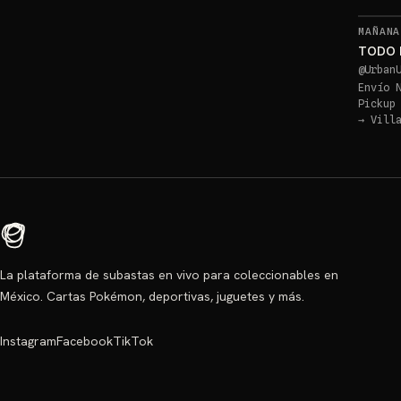
MAÑANA
TODO 
@
Urban
Envío 
Pickup
→
Vill
La plataforma de subastas en vivo para coleccionables en
México. Cartas Pokémon, deportivas, juguetes y más.
Instagram
Facebook
TikTok