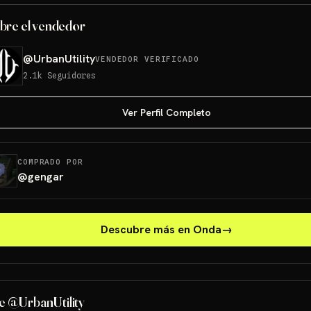
bre el vendedor
@
UrbanUtility
VENDEDOR VERIFICADO
2.1k
Seguidores
Ver Perfil Completo
COMPRADO POR
@
gengar
Descubre más en Onda
→
e @UrbanUtility