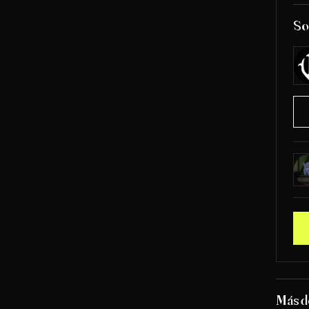
So
Más d