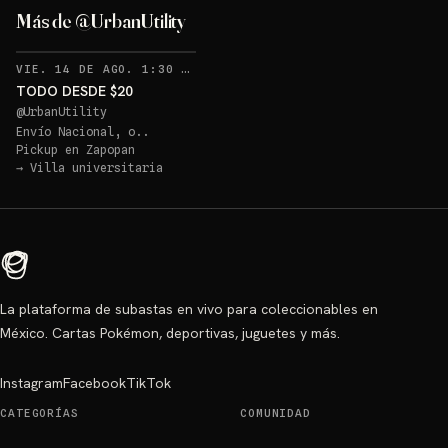
Más de @UrbanUtility
RECORDATORIOS
VIE. 14 DE AGO. 1:30 AM
·
4
TODO DESDE $20
@
UrbanUtility
Envío Nacional, o..
Pickup en
Zapopan
→
Villa universitaria
La plataforma de subastas en vivo para coleccionables en
México. Cartas Pokémon, deportivas, juguetes y más.
Instagram
Facebook
TikTok
CATEGORÍAS
COMUNIDAD