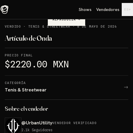
Shows
Vendedores
▾
ES
REPRODUCIR
→
VENDIDO
·
TENIS & STREETWEAR
·
8 DE MAYO DE 2026
Artículo de Onda
PRECIO FINAL
$2220.00 MXN
CATEGORÍA
→
Tenis & Streetwear
Sobre el vendedor
@
UrbanUtility
VENDEDOR VERIFICADO
2.1k
Seguidores