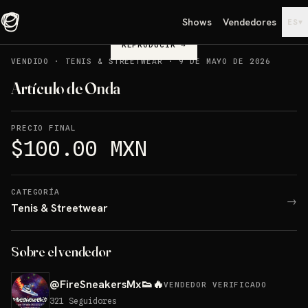
Shows
Vendedores
▾
ES
REPRODUCIR
→
VENDIDO
·
TENIS & STREETWEAR
·
9 DE MAYO DE 2026
Artículo de Onda
PRECIO FINAL
$100.00 MXN
CATEGORÍA
→
Tenis & Streetwear
Sobre el vendedor
@
FireSneakersMx👟🔥
VENDEDOR VERIFICADO
321
Seguidores