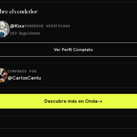
bre el vendedor
@
Kixx
VENDEDOR VERIFICADO
103
Seguidores
Ver Perfil Completo
COMPRADO POR
@
CarlosCantu
Descubre más en Onda
→