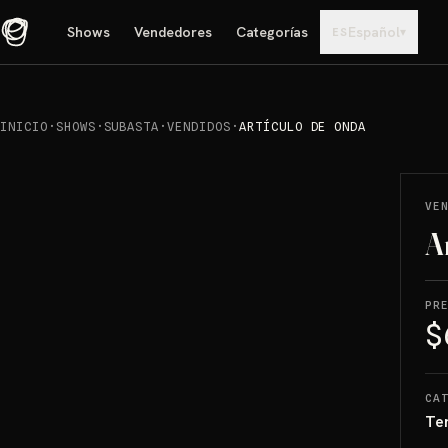
Shows
Vendedores
Categorías
Español
▾
ES
INICIO
·
SHOWS
·
SUBASTA
·
VENDIDOS
·
ARTÍCULO DE ONDA
REPRODUCIR
→
VENDIDO
VE
A
PR
$
CA
Te