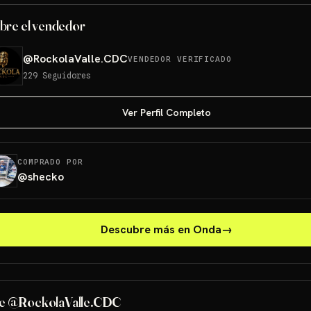
bre el vendedor
@
RockolaValle.CDC
VENDEDOR VERIFICADO
229
Seguidores
Ver Perfil Completo
COMPRADO POR
@
shecko
Descubre más en Onda
→
e @RockolaValle.CDC