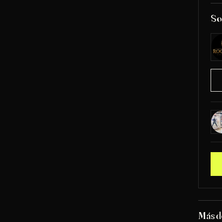
So
Más d