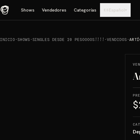
Shows
Vendedores
Categorías
Español
▾
ES
INICIO
·
SHOWS
·
SINGLES DESDE 20 PESOOOOS!!!!
·
VENDIDOS
·
ARTÍ
REPRODUCIR
→
VENDIDO
VE
A
PR
$
CA
De