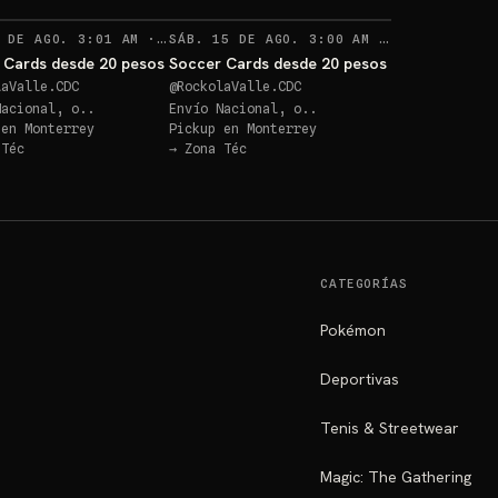
RECORDATORIOS
RECORDATOR
 DE AGO. 3:01 AM
·
22
SÁB. 15 DE AGO. 3:00 AM
·
1
 Cards desde 20 pesos
Soccer Cards desde 20 pesos
laValle.CDC
@
RockolaValle.CDC
Nacional, o..
Envío Nacional, o..
 en
Monterrey
Pickup en
Monterrey
 Téc
→
Zona Téc
CATEGORÍAS
Pokémon
Deportivas
Tenis & Streetwear
Magic: The Gathering