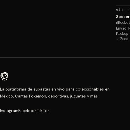
SÁB. 8
Soccer
@
Rocko
Envío 
Pickup
→
Zona
La plataforma de subastas en vivo para coleccionables en
México. Cartas Pokémon, deportivas, juguetes y más.
Instagram
Facebook
TikTok