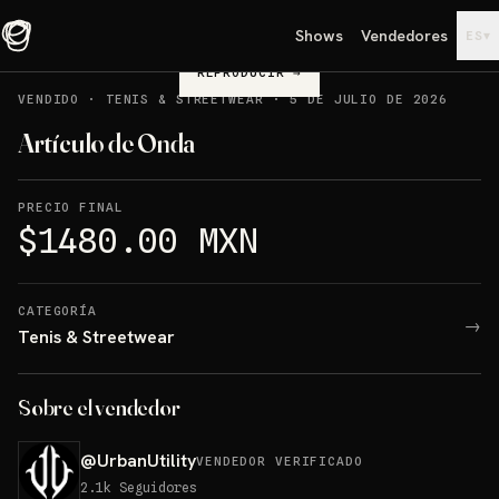
Shows
Vendedores
▾
ES
REPRODUCIR
→
VENDIDO
·
TENIS & STREETWEAR
·
5 DE JULIO DE 2026
Artículo de Onda
PRECIO FINAL
$1480.00 MXN
CATEGORÍA
→
Tenis & Streetwear
Sobre el vendedor
@
UrbanUtility
VENDEDOR VERIFICADO
2.1k
Seguidores