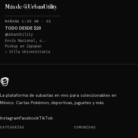
Más de @UrbanUtility
RECORDATORIOS
MAÑANA 1:30 AM
·
55
TODO DESDE $20
@
UrbanUtility
Envío Nacional, o..
Pickup en
Zapopan
→
Villa Universitaria
La plataforma de subastas en vivo para coleccionables en
México. Cartas Pokémon, deportivas, juguetes y más.
Instagram
Facebook
TikTok
CATEGORÍAS
COMUNIDAD