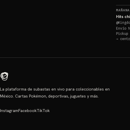
MAÑANA
Hits ch
@
Kingd
Envío 
Pickup
→
cent
La plataforma de subastas en vivo para coleccionables en
México. Cartas Pokémon, deportivas, juguetes y más.
Instagram
Facebook
TikTok