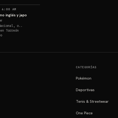
 4:00 AM
ino inglés y japo
om
Nacional, o..
 en
Torreón
ro
CATEGORÍAS
Pokémon
Deportivas
Tenis & Streetwear
One Piece