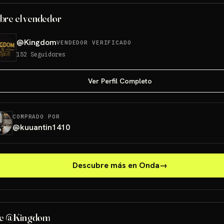
bre el vendedor
@
Kingdom
VENDEDOR VERIFICADO
152
Seguidores
Ver Perfil Completo
COMPRADO POR
@
kuuantin1410
Descubre más en Onda
→
de @Kingdom