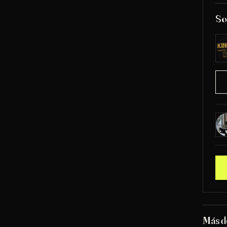
So
Más 