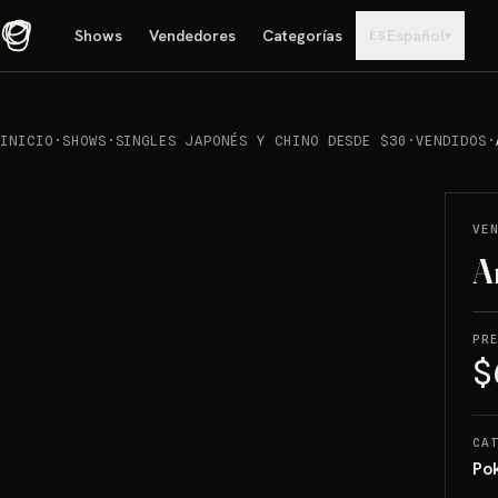
Shows
Vendedores
Categorías
Español
▾
ES
INICIO
·
SHOWS
·
SINGLES JAPONÉS Y CHINO DESDE $30
·
VENDIDOS
·
REPRODUCIR
→
VENDIDO
VE
A
PR
$
CA
Po