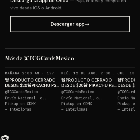
Descarga la app de Onda
— Puja, chatea y compra en
vivo desde iOS o Android.
Descargar app
→
Más de @TCGCardsMexico
RECORDATORIOS
REC
MAÑANA 2:00 AM
·
197
MIÉ. 12 DE AGO. 2:00 AM
·
188
🚨PRODUCTO CERRADO
🚨PRODUCTO CERRADO
🚨PRODUC
DESDE $20🚨PIKACHU PSA
DESDE $20🚨 PIKACHU PSA
DESDE $20
10 GRATIS
10 GRATIS
10 GRATIS
@
TCGCardsMexico
@
TCGCardsMexico
@
TCGCardsM
Envío Nacional, o..
Envío Nacional, o..
Envío Naci
Pickup en
CDMX
Pickup en
CDMX
Pickup en
→
Interlomas
→
Interlomas
→
Interlom