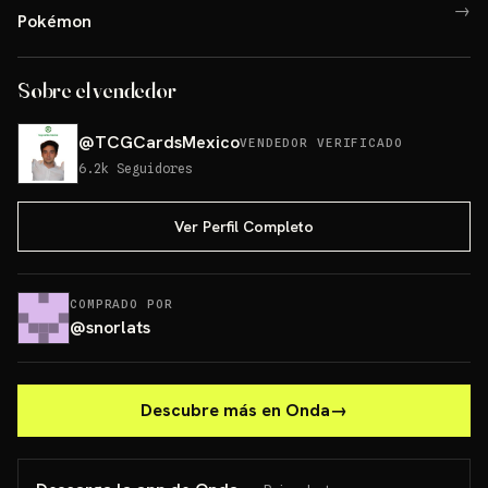
→
Pokémon
Sobre el vendedor
@
TCGCardsMexico
VENDEDOR VERIFICADO
6.2k
Seguidores
Ver Perfil Completo
COMPRADO POR
@
snorlats
Descubre más en Onda
→