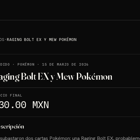
OS
·
RAGING BOLT EX Y MEW POKÉMON
NDIDO
·
POKÉMON
·
15 DE MARZO DE 2026
aging Bolt EX y Mew Pokémon
ECIO FINAL
30.00 MXN
scripción
subastaron dos cartas Pokémon: una Raging Bolt EX, probablem