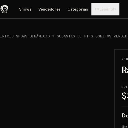
Shows
Vendedores
Categorías
Español
▾
ES
INICIO
·
SHOWS
·
DINÁMICAS Y SUBASTAS DE HITS BONITOS
·
VENDID
REPRODUCIR
→
VENDIDO
VE
R
PR
$
De
Se 