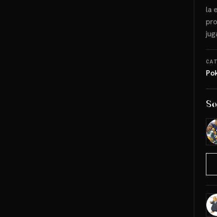
la 
pro
jug
CA
Po
So