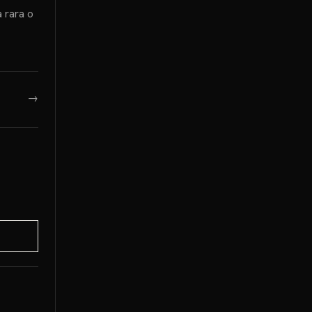
 rara o
→