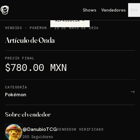
Shows
Vendedores
▾
ES
REPRODUCIR
→
VENDIDO
·
POKÉMON
·
15 DE MAYO DE 2026
Artículo de Onda
PRECIO FINAL
$780.00 MXN
CATEGORÍA
→
Pokémon
Sobre el vendedor
@
DanubioTCG
VENDEDOR VERIFICADO
205
Seguidores