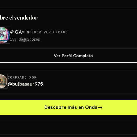
bre el vendedor
@
QA
VENDEDOR VERIFICADO
130
Seguidores
Ver Perfil Completo
COMPRADO POR
@
bulbasaur975
Descubre más en Onda
→