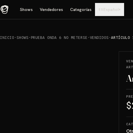
Shows
Vendedores
Categorías
Español
▾
ES
INICIO
·
SHOWS
·
PRUEBA ONDA 6 NO METERSE
·
VENDIDOS
·
ARTÍCULO 
REPRODUCIR
→
VENDIDO
VE
AR
A
PR
$
CA
Ot