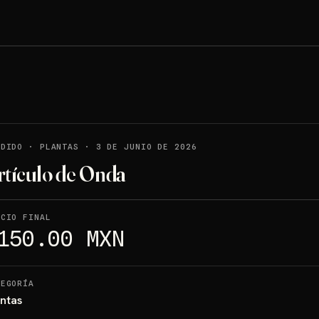
NDIDO
·
PLANTAS
·
3 DE JUNIO DE 2026
rtículo de Onda
ECIO FINAL
150.00 MXN
TEGORÍA
antas