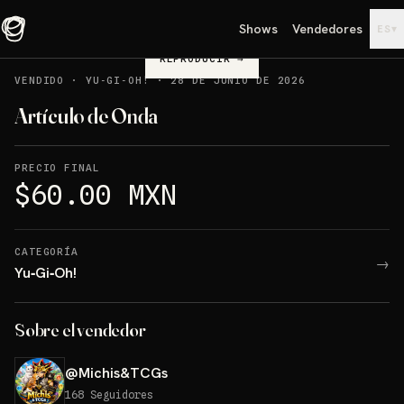
Shows
Vendedores
▾
ES
REPRODUCIR
→
VENDIDO
·
YU‑GI‑OH!
·
28 DE JUNIO DE 2026
Artículo de Onda
PRECIO FINAL
$60.00 MXN
CATEGORÍA
→
Yu‑Gi‑Oh!
Sobre el vendedor
@
Michis&TCGs
168
Seguidores