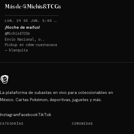
gigante!
Más de @Michis&TCGs
Sorteo: ¡Almohada sabrosona gigante!
→
RECORDATORIOS
LUN. 29 DE JUN. 5:00 AM
·
6
¡Noche de waifus!
@
Michis&TCGs
Envío Nacional, o..
Pickup en
cdmx-cuernavaca
→
blanquita
La plataforma de subastas en vivo para coleccionables en
México. Cartas Pokémon, deportivas, juguetes y más.
Instagram
Facebook
TikTok
CATEGORÍAS
COMUNIDAD