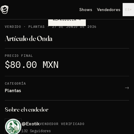
Shows
Vendedores
▾
ES
REPRODUCIR
→
VENDIDO
·
PLANTAS
·
27 DE JUNIO DE 2026
Artículo de Onda
PRECIO FINAL
$80.00 MXN
CATEGORÍA
→
Plantas
Sobre el vendedor
@
Exotik
VENDEDOR VERIFICADO
132
Seguidores