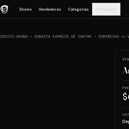
Shows
Vendedores
Categorías
Español
▾
ES
INICIO
·
SHOWS
·
⚡ SUBASTA EXPRESS DE CARTAS – SORPRESAS 👀
·
REPRODUCIR
→
VENDIDO
VE
A
PR
$
CA
De