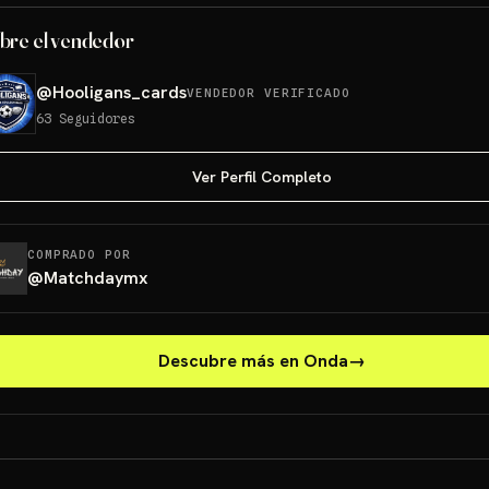
bre el vendedor
@
Hooligans_cards
VENDEDOR VERIFICADO
63
Seguidores
Ver Perfil Completo
COMPRADO POR
@
Matchdaymx
Descubre más en Onda
→