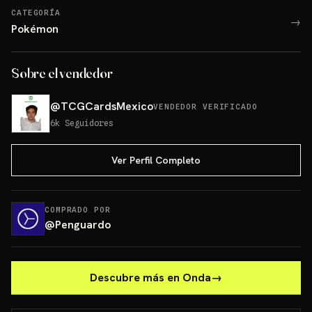
CATEGORÍA
→
Pokémon
Sobre el vendedor
@
TCGCardsMexico
VENDEDOR VERIFICADO
6k
Seguidores
Ver Perfil Completo
COMPRADO POR
@
Penguardo
Descubre más en Onda
→