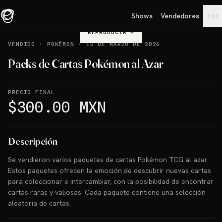
Shows
Vendedores
▾
ES
REPRODUCIR
→
VENDIDO
·
POKÉMON
·
15 DE MARZO DE 2026
Packs de Cartas Pokémon al Azar
PRECIO FINAL
$300.00 MXN
Descripción
Se vendieron varios paquetes de cartas Pokémon TCG al azar.
Estos paquetes ofrecen la emoción de descubrir nuevas cartas
para coleccionar e intercambiar, con la posibilidad de encontrar
cartas raras y valiosas. Cada paquete contiene una selección
aleatoria de cartas.