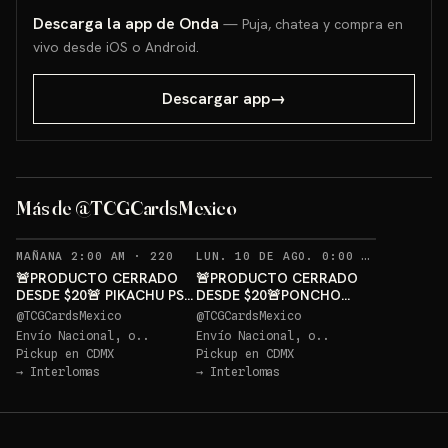
Descarga la app de Onda
— Puja, chatea y compra en
vivo desde iOS o Android.
Descargar app
→
PONCHO
PIKACHU PSA 10 GRATIS
GRATIS
Más de @TCGCardsMexico
Sorteo: PIKACHU PSA 10 GRATIS
→
Sorteo: PONCHO PIKACHU PSA 10 GRATIS
→
RECORDATORIOS
REC
MAÑANA 2:00 AM
·
220
LUN. 10 DE AGO. 0:00 AM
·
236
🚨PRODUCTO CERRADO
🚨PRODUCTO CERRADO
DESDE $20🚨 PIKACHU PSA
DESDE $20🚨PONCHO
10 GRATIS
PIKACHU PSA 10 GRATIS
@
TCGCardsMexico
@
TCGCardsMexico
Envío Nacional, o..
Envío Nacional, o..
Pickup en
CDMX
Pickup en
CDMX
→
Interlomas
→
Interlomas