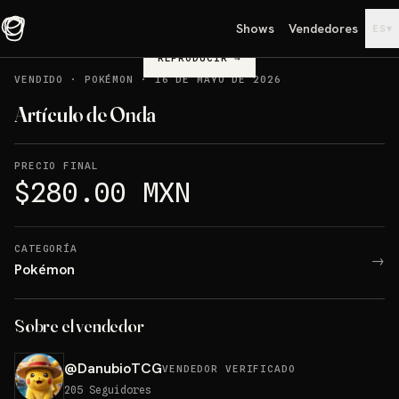
Shows
Vendedores
▾
ES
REPRODUCIR
→
VENDIDO
·
POKÉMON
·
16 DE MAYO DE 2026
Artículo de Onda
PRECIO FINAL
$280.00 MXN
CATEGORÍA
→
Pokémon
Sobre el vendedor
@
DanubioTCG
VENDEDOR VERIFICADO
205
Seguidores