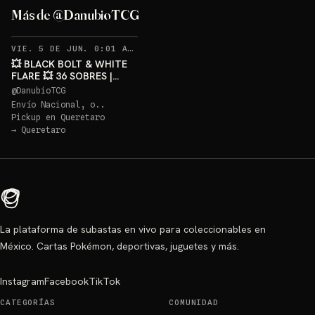
Más de @DanubioTCG
RECORDATORIOS
VIE. 5 DE JUN. 0:01 AM
·
3
💥 BLACK BOLT & WHITE
FLARE 💥 36 SOBRES |
¿QUIÉN SE LLEVA LA YU
@
DanubioTCG
NAGABA?
Envío Nacional, o..
Pickup en
Queretaro
→
Queretaro
La plataforma de subastas en vivo para coleccionables en
México. Cartas Pokémon, deportivas, juguetes y más.
Instagram
Facebook
TikTok
CATEGORÍAS
COMUNIDAD