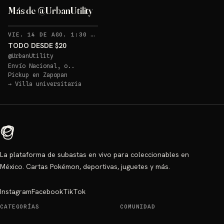
Más de @UrbanUtility
RECORDATORIOS
VIE. 14 DE AGO. 1:30 AM
·
14
TODO DESDE $20
@
UrbanUtility
Envío Nacional, o..
Pickup en
Zapopan
→
Villa universitaria
La plataforma de subastas en vivo para coleccionables en
México. Cartas Pokémon, deportivas, juguetes y más.
Instagram
Facebook
TikTok
CATEGORÍAS
COMUNIDAD