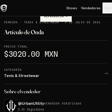
Shows
Vendedores
▾
ES
REPRODUCIR
→
VENDIDO
·
TENIS & STREETWEAR
·
5 DE JULIO DE 2026
Artículo de Onda
PRECIO FINAL
$3020.00 MXN
CATEGORÍA
→
Tenis & Streetwear
Sobre el vendedor
@
UrbanUtility
VENDEDOR VERIFICADO
2.1k
Seguidores