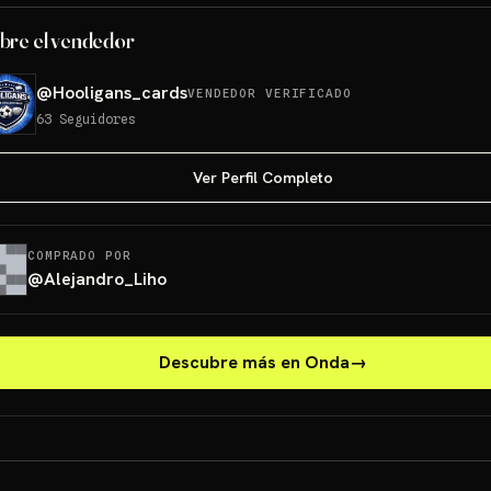
bre el vendedor
@
Hooligans_cards
VENDEDOR VERIFICADO
63
Seguidores
Ver Perfil Completo
COMPRADO POR
@
Alejandro_Liho
Descubre más en Onda
→