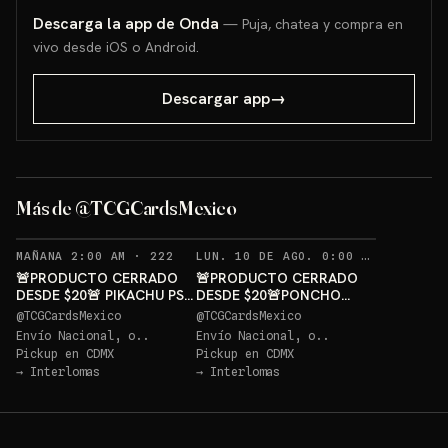
Descarga la app de Onda
— Puja, chatea y compra en
vivo desde iOS o Android.
Descargar app
→
PONCHO
PIKACHU PSA 10 GRATIS
GRATIS
Más de @TCGCardsMexico
Sorteo: PIKACHU PSA 10 GRATIS
→
Sorteo: PONCHO PIKACHU PSA 10 GRATIS
→
RECORDATORIOS
REC
MAÑANA 2:00 AM
·
222
LUN. 10 DE AGO. 0:00 AM
·
237
🚨PRODUCTO CERRADO
🚨PRODUCTO CERRADO
DESDE $20🚨 PIKACHU PSA
DESDE $20🚨PONCHO
10 GRATIS
PIKACHU PSA 10 GRATIS
@
TCGCardsMexico
@
TCGCardsMexico
Envío Nacional, o..
Envío Nacional, o..
Pickup en
CDMX
Pickup en
CDMX
→
Interlomas
→
Interlomas