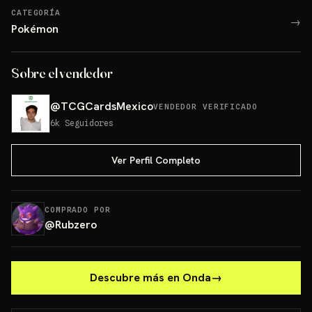
CATEGORÍA
→
Pokémon
Sobre el vendedor
@
TCGCardsMexico
VENDEDOR VERIFICADO
6k
Seguidores
Ver Perfil Completo
COMPRADO POR
@
Rubzero
Descubre más en Onda
→