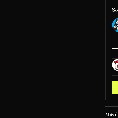
So
Más 