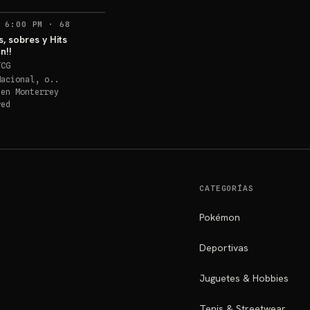
RECORDATORIOS
 6:00 PM
·
68
s, sobres y Hits
n!!
TCG
Nacional, o..
 en
Monterrey
red
CATEGORÍAS
Pokémon
Deportivas
Juguetes & Hobbies
Tenis & Streetwear