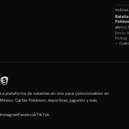
MAÑANA
Batalla
Pokimo
@
Notni
Envío 
Pickup
→
Cumb
La plataforma de subastas en vivo para coleccionables en
México. Cartas Pokémon, deportivas, juguetes y más.
Instagram
Facebook
TikTok