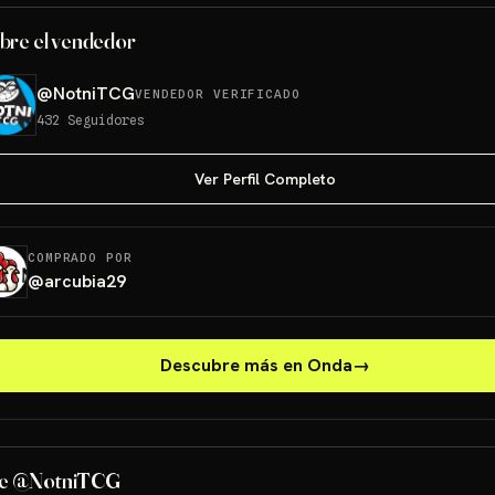
bre el vendedor
@
NotniTCG
VENDEDOR VERIFICADO
432
Seguidores
Ver Perfil Completo
COMPRADO POR
@
arcubia29
Descubre más en Onda
→
Los 3 de Kanto 30
aniv!!!
ETB 
de @NotniTCG
Sorteos: Los 3 de Kanto 30 aniv!!! +1 más
→