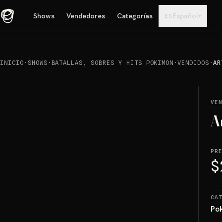
Shows
Vendedores
Categorías
Español
▾
ES
INICIO
·
SHOWS
·
BATALLAS, SOBRES Y HITS POKIMON
·
VENDIDOS
·
AR
REPRODUCIR
→
VENDIDO
VE
A
PR
$
CA
Po