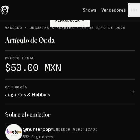
Shows
Vendedores
▾
ES
REPRODUCIR
→
VENDIDO
·
JUGUETES & HOBBIES
·
29 DE MAYO DE 2026
Artículo de Onda
PRECIO FINAL
$50.00 MXN
CATEGORÍA
→
Juguetes & Hobbies
Sobre el vendedor
@
hunterpop
VENDEDOR VERIFICADO
532
Seguidores