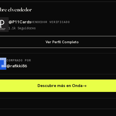
bre el vendedor
@
P11Cards
VENDEDOR VERIFICADO
1.1k
Seguidores
Ver Perfil Completo
COMPRADO POR
@
rafikki86
Descubre más en Onda
→