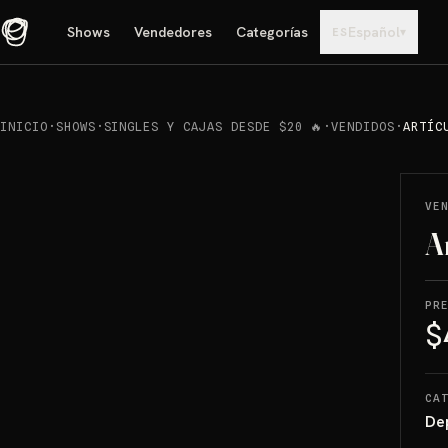
Shows
Vendedores
Categorías
Español
▾
ES
INICIO
·
SHOWS
·
SINGLES Y CAJAS DESDE $20 🔥
·
VENDIDOS
·
ARTÍC
REPRODUCIR
→
VENDIDO
VE
A
PR
$
CA
De