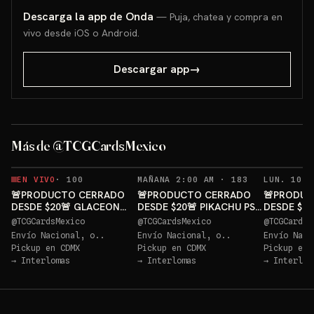
Descarga la app de Onda
— Puja, chatea y compra en
vivo desde iOS o Android.
Descargar app
→
PIKACH
Más de @TCGCardsMexico
Sorteo: PIKACHU PSA 10 GRATIS
→
RECORDATORIO
EN VIVO
·
100
MAÑANA 2:00 AM
·
183
🚨PRODUCTO CERRADO
🚨PRODUCTO CERRADO
🚨PRODUC
DESDE $20🚨 GLACEON
DESDE $20🚨 PIKACHU PSA
DESDE $2
PSA 10 GRATIS
10 GRATIS
PIKACHU P
@
TCGCardsMexico
@
TCGCardsMexico
@
TCGCardsM
Envío Nacional, o..
Envío Nacional, o..
Envío Naci
Pickup en
CDMX
Pickup en
CDMX
Pickup en
→
Interlomas
→
Interlomas
→
Interlom