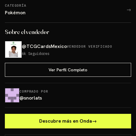
CATEGORÍA
→
Pokémon
Sobre el vendedor
@
TCGCardsMexico
VENDEDOR VERIFICADO
6k
Seguidores
Ver Perfil Completo
COMPRADO POR
@
snorlats
Descubre más en Onda
→