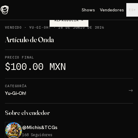
Shows
Vendedores
▾
ES
REPRODUCIR
→
VENDIDO
·
YU‑GI‑OH!
·
28 DE JUNIO DE 2026
Artículo de Onda
PRECIO FINAL
$100.00 MXN
CATEGORÍA
→
Yu‑Gi‑Oh!
Sobre el vendedor
@
Michis&TCGs
168
Seguidores