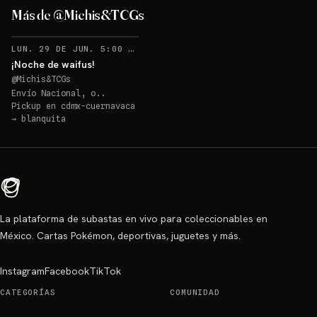
gigante!
Más de @Michis&TCGs
Sorteo: ¡Almohada sabrosona gigante!
→
RECORDATORIOS
LUN. 29 DE JUN. 5:00 AM
·
6
¡Noche de waifus!
@
Michis&TCGs
Envío Nacional, o..
Pickup en
cdmx-cuernavaca
→
blanquita
La plataforma de subastas en vivo para coleccionables en
México. Cartas Pokémon, deportivas, juguetes y más.
Instagram
Facebook
TikTok
CATEGORÍAS
COMUNIDAD