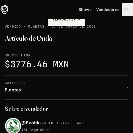
Shows
Vendedores
▾
ES
REPRODUCIR
→
VENDIDO
·
PLANTAS
·
27 DE JUNIO DE 2026
Artículo de Onda
PRECIO FINAL
$3776.46 MXN
CATEGORÍA
→
Plantas
Sobre el vendedor
@
Exotik
VENDEDOR VERIFICADO
131
Seguidores