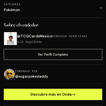
CATEGORÍA
→
Pokémon
Sobre el vendedor
@
TCGCardsMexico
VENDEDOR VERIFICADO
6.1k
Seguidores
Ver Perfil Completo
COMPRADO POR
@
sugarpokedaddy
Descubre más en Onda
→