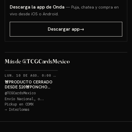
Descarga la app de Onda
— Puja, chatea y compra en
vivo desde iOS o Android.
Descargar app
→
PONCHO PIKACHU PSA 10
GRATIS
Más de @TCGCardsMexico
Sorteo: PONCHO PIKACHU PSA 10 GRATIS
→
RECORDATORIOS
LUN. 10 DE AGO. 0:00 AM
·
373
🚨PRODUCTO CERRADO
DESDE $20🚨PONCHO
PIKACHU PSA 10 GRATIS
@
TCGCardsMexico
Envío Nacional, o..
Pickup en
CDMX
→
Interlomas