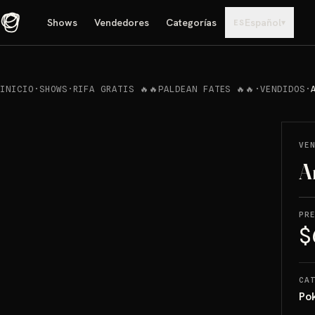
Shows
Vendedores
Categorías
Español
▾
ES
INICIO
·
SHOWS
·
RIFA GRATIS 🔥🔥PALDEAN FATES 🔥🔥
·
VENDIDOS
·
REPRODUCIR
→
VENDIDO
VE
A
PR
$
CA
Po