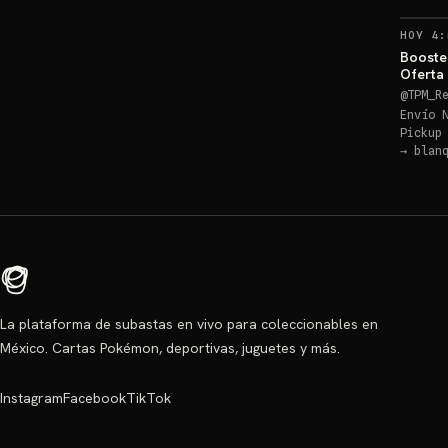
HOY 4:
Booster
Oferta
@
TPM_R
Envío 
Pickup
→
blan
La plataforma de subastas en vivo para coleccionables en
México. Cartas Pokémon, deportivas, juguetes y más.
Instagram
Facebook
TikTok