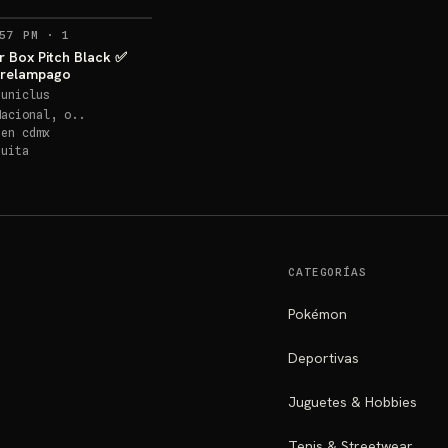
RECORDATORIOS
57 PM
·
1
 Box Pitch Black ✅️
 relampago
euniclus
Nacional, o..
 en
cdmx
quita
CATEGORÍAS
Pokémon
Deportivas
Juguetes & Hobbies
Tenis & Streetwear