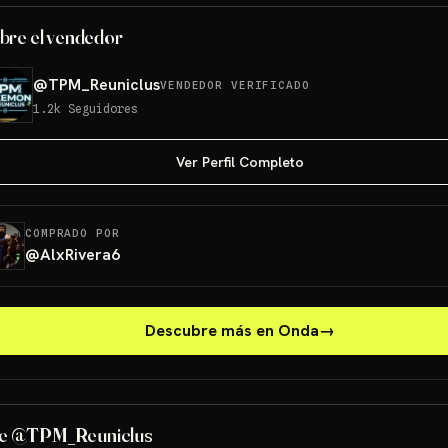
bre el vendedor
@
TPM_Reuniclus
VENDEDOR VERIFICADO
1.2k
Seguidores
Ver Perfil Completo
COMPRADO POR
@
AlxRivera6
Descubre más en Onda
→
e @TPM_Reuniclus