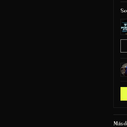
So
Más d